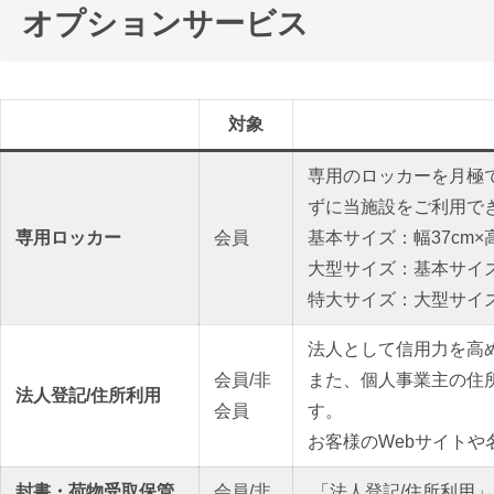
オプションサービス
対象
専用のロッカーを月極
ずに当施設をご利用で
専用ロッカー
会員
基本サイズ：幅37cm×高
大型サイズ：基本サイズ以
特大サイズ：大型サイ
法人として信用力を高
会員/非
また、個人事業主の住
法人登記/住所利用
会員
す。
お客様のWebサイト
封書・荷物
受取保管
会員/非
「法人登記/住所利用