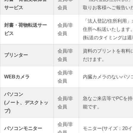
サービス
会員
取りお客様へご報告い
「法人登記/住所利用
封書・荷物
転送サー
会員/非
住所へ転送いたします
ビス
会員
(転送のタイミングは
会員/非
資料のプリントを有料に
プリンター
会員
だけます。
会員/非
WEBカメラ
内臓カメラのないパソ
会員
パソコン
会員/非
急なご来店等でPCを
(ノート、デスクトッ
会員
能です。
プ)
会員/非
パソコンモニター
モニター(サイズ：20イ
会員