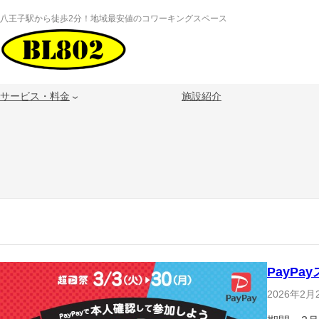
内
八王子駅から徒歩2分！地域最安値のコワーキングスペース
容
を
ス
キ
サービス・料金
施設紹介
ッ
プ
PayP
2026年2月