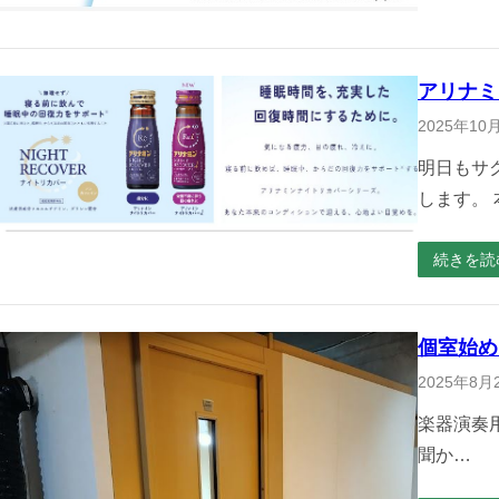
アリナミン
2025年10
明日もサ
します。 
続きを読
個室始め
2025年8月
楽器演奏用
聞か…