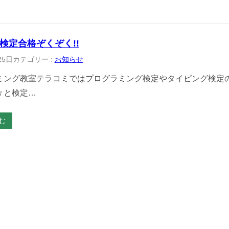
検定合格ぞくぞく!!
25日
カテゴリー :
お知らせ
ミング教室テラコミではプログラミング検定やタイピング検定の
々と検定…
む