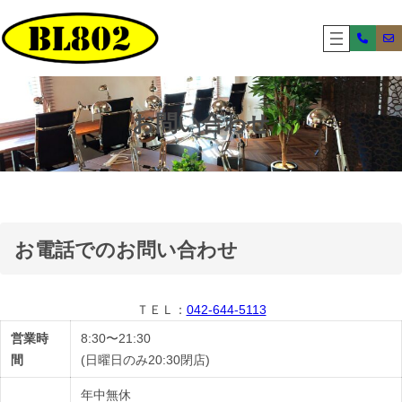
内
容
を
ス
キ
ッ
お問い合わせ
プ
お電話でのお問い合わせ
ＴＥＬ：
042-644-5113
営業時
8:30〜21:30
間
(日曜日のみ20:30閉店)
年中無休