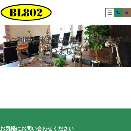
内
容
を
ス
キ
ッ
ご利用お申し込みありがとうござ
プ
いました
お気軽にお問い合わせください